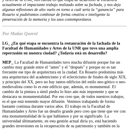
actualmente el impactante trabajo realizado sobre su fachada, y nos deja
algunas reflexiones de alto vuelo en torno a cuál sería la “ganancia” para
Rosario si pudiéramos combinar de forma creativa e inteligente la
preservación de la memoria y los usos contemporáneos.
Por Matías Querol
LG_ ¿En qué etapa se encuentra la restauración de la fachada de la
Facultad de Humanidades y Artes de la UNR que tuvo una amplia
repercusión en nuestra ciudad? ¿Todavía está en desarrollo?
MEP_
La Facultad de Humanidades tuvo mucha difusión porque fue un
cambio muy grande entre el “antes” y el “después” y porque no es tan
frecuente ese tipo de arquitectura en la ciudad. En Rosario predomina más
una arquitectura del academicismo y el eclecticismo de finales de siglo XIX,
y principio del XX, pero no hay tantos edificios del estilo neo-gótico o neo-
medievalista como lo es este edificio que, además, es monumental. El
cambio de la pintura a símil piedra lo hizo aún más imponente y que se
destacara su monumentalidad. Por eso creo que, de todos nuestros trabajos,
es el que está teniendo mayor difusión. Venimos trabajando de forma
bastante continua durante varios años. El trabajo en la Facultad de
Humanidades y Artes fue un desafío grande pero creo que tiene que ver con
esta monumentalidad de la que hablamos y por su significado. La
universidad últimamente, en esta gestión actual diría yo, está haciendo
grandes inversiones en la recuperación de su patrimonio y también en la