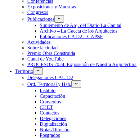
Conferencias
Exposiciones y Muestras
Congresos
Publicaciones
Suplemento de Arq. del Diario La Capital
Archivo – La Gaceta de los Arquitectos
Publicaciones CA D2 – CAPSF
Actividades
Sobre la ciudad
Premio Obra Construida
Canal de YouTube
PROCESOS 2024: Exposición de Nuestra Arquitectura
Territorio
Delegaciones CAU D2
Ord. Territorial y Hab.
Instituto
Capacitación
Convenios
CHET
Contactos
Delegaciones
Digitalización
Notas/Difusión
Posgrados