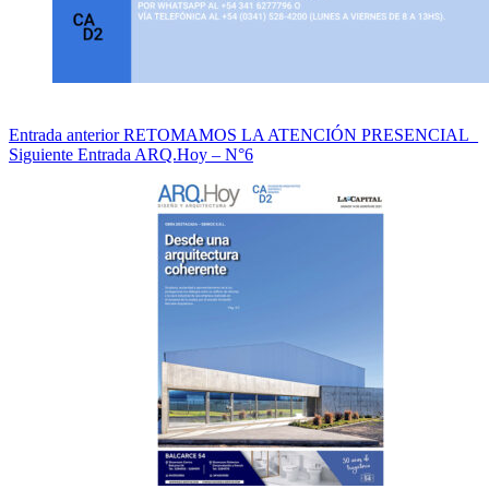
Entrada
anterior
RETOMAMOS LA ATENCIÓN PRESENCIAL_
Siguiente
Entrada
ARQ.Hoy – N°6