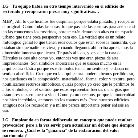
LG_ Tu equipo había en otro tiempo intervenido en el edificio de
rectorado y recuperaron piezas muy significativas…
MEP_
Ahí lo que hicimos fue despintar, porque estaba pintado, y recuperar
el original. Como todas las cosas, lo que pasa de las cornisas para arriba casi
no las conocemos los rosarinos, porque están demasiado altas en un espacio
urbano que tiene poca perspectiva para eso. La verdad que es un relato
mitológico genial lo que tienen esos óculos que están sobre la mansarda, que
estaban sin que nadie los viera, y cuando llegamos ahí arriba apreciamos la
dimensión inmensa que tienen. Te parás al lado, y ves que la cara de
Hércules es casi alta como yo, entonces ves que eran piezas de arte
impresionantes. Son símbolos ancestrales que se usaban mucho en la
arquitectura clásica porque esos símbolos tenían un sentido y le daban un
sentido al edificio. Creo que en la arquitectura moderna hemos perdido eso,
nos quedamos en la composición, materialidad, forma, color y textura, pero
noutilizamos recursos simbólicos, quizás porque yo creo que le perdimos fe
a los símbolos, en el sentido que éstos representan fuerzas o energías que
están presentes en nuestra vida. Como ya no creemos, porque la modernidad
nos hizo incrédulos, entonces no los usamos más. Pero nuestros edificios
antiguos nos los recuerdan y a mí me parece importante poner énfasis en
eso.
LG_ Empleando en forma deliberada un concepto que puede resultar
provocador, pero a la vez servir para actualizar un debate que siempre
se renueva: ¿Cuál es la “ganancia” de la restauración del valor
patrimonial?