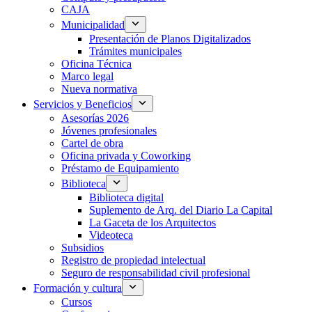
CAJA
Municipalidad
Presentación de Planos Digitalizados
Trámites municipales
Oficina Técnica
Marco legal
Nueva normativa
Servicios y Beneficios
Asesorías 2026
Jóvenes profesionales
Cartel de obra
Oficina privada y Coworking
Préstamo de Equipamiento
Biblioteca
Biblioteca digital
Suplemento de Arq. del Diario La Capital
La Gaceta de los Arquitectos
Videoteca
Subsidios
Registro de propiedad intelectual
Seguro de responsabilidad civil profesional
Formación y cultura
Cursos