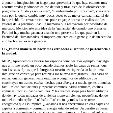
a poner la imaginación en juego para aprovechar lo que hay, estamos muy
acostumbrados y cómodos en eso de usar y tirar, esto de la obsolescencia
programada. “Esto ya no va más”, “Cambiémoslo por otra cosa”, y esa otra
cosa por la que se cambia muy pocas veces es de mejor calidad material de
lo que había. La restauración nos pone en jaque acerca de cuáles son los
valores de la perdurabilidad, la memoria o la renovación por necesidad de
mercado. Mencionaste esta idea de la “ganancia” de cuando uno preserva.
Para mí hay mucha ganancia cuando uno preserva. Lo que pasó en la
Facultad de Humanidades, el impacto que crea en la gente y le da un sentido
a lo hecho, eso es una ganancia.
LG_Es una manera de hacer más verdadero el sentido de pertenencia a
la ciudad…
MEP_
Aprendemos a valorar los espacios comunes. Por ejemplo, hay algo
que a mí me rebela un poco cuando tiramos abajo las casas de rentas, que
son las casas típicas que la burguesía rosarina enriquecida en la primera
inmigración construyó para recibir a los nuevos inmigrantes. Esas casas de
rentas, que son generalmente esquinas o conjuntos de edificios que
constituyen un tramo, estaban hechas para albergar a mucha gente, a muchas
familias con habitaciones y espacios comunes: patios comunes, cocinas
comunes, incluso, baños comunes. Y las tiramos abajo para hacer edificios
donde hay todas unidades de vivienda mono-ambientes, pequeñitas, donde
todo el mundo replica “su” baño, “su” cocina y todos los recursos
energéticos que eso implica. ¿Ganamos si nos encerramos en esas cajitas de
zapatos a consumir y consumir energía estando solos? Un desafío es pensar
espacios de convivencia, espacios comunes, compartir el patio, el sol, y no