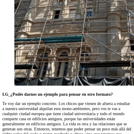
LG_¿Podés darnos un ejemplo para pensar en otro formato?
Te voy dar un ejemplo concreto. Los chicos que vienen de afuera a estudiar
a nuestra universidad alquilan esos mono-ambientes, pero vos te vas a
cualquier ciudad europea que tiene ciudad universitaria y todo el mundo
comparte casa en edificios antiguos, porque las universidades están
generalmente en edificios antiguos. La vida es otra y las relaciones que se
generan son otras. Entonces, tenemos que poder pensar un poco más allá del
rédito valor del suelo x metro cuadrado x altura, sino que tenemos que