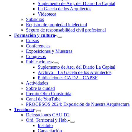
Suplemento de Arq. del Diario La Capital
La Gaceta de los Arquitectos
Videoteca
Subsidios
Registro de propiedad intelectual
Seguro de responsabilidad civil profesional
Formación y cultura
Cursos
Conferencias
Exposiciones y Muestras
Congresos
Publicaciones
Suplemento de Arq. del Diario La Capital
Archivo – La Gaceta de los Arquitectos
Publicaciones CA D2 – CAPSF
Actividades
Sobre la ciudad
Premio Obra Construida
Canal de YouTube
PROCESOS 2024: Exposición de Nuestra Arquitectura
Territorio
Delegaciones CAU D2
Ord. Territorial y Hab.
Instituto
Capacitación