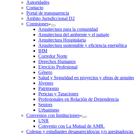
Autoridades
Contacto
Portal de transparencia
Ámbito Jurisdiccional D2
Comisiones
Arquitectura para la comunidad
Arquitectura del ambiente y el paisaje
Arquitectura Hospitalaria
Arquitectura sustentable y eficiencia energética
BIM
Corredor Norte
Derechos Humanos
Ejercicio Profesional
Género
Salud y Seguridad en proyectos y obras de arquit
Jóvenes
Patrimonio
Pericias y Tasaciones
Profesionales en Relación de Dependencia
Seniors
Urbanismo
Convenios con Instituciones
UNR
Convenio con La Mutual de AMR.
Colegas y estudiantes desaparecidos/as y/o asesinados/as 