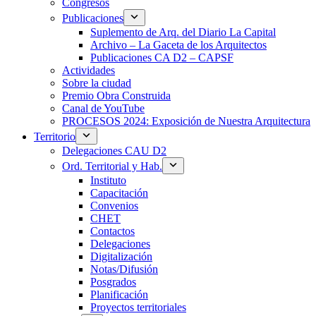
Congresos
Publicaciones
Suplemento de Arq. del Diario La Capital
Archivo – La Gaceta de los Arquitectos
Publicaciones CA D2 – CAPSF
Actividades
Sobre la ciudad
Premio Obra Construida
Canal de YouTube
PROCESOS 2024: Exposición de Nuestra Arquitectura
Territorio
Delegaciones CAU D2
Ord. Territorial y Hab.
Instituto
Capacitación
Convenios
CHET
Contactos
Delegaciones
Digitalización
Notas/Difusión
Posgrados
Planificación
Proyectos territoriales