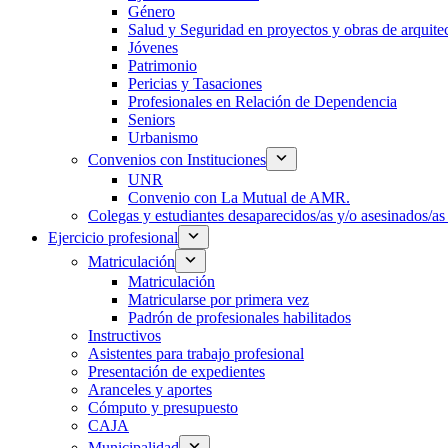
Género
Salud y Seguridad en proyectos y obras de arquit
Jóvenes
Patrimonio
Pericias y Tasaciones
Profesionales en Relación de Dependencia
Seniors
Urbanismo
Convenios con Instituciones
UNR
Convenio con La Mutual de AMR.
Colegas y estudiantes desaparecidos/as y/o asesinados/as 
Ejercicio profesional
Matriculación
Matriculación
Matricularse por primera vez
Padrón de profesionales habilitados
Instructivos
Asistentes para trabajo profesional
Presentación de expedientes
Aranceles y aportes
Cómputo y presupuesto
CAJA
Municipalidad