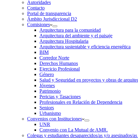
Autoridades
Contacto
Portal de transparencia
Ámbito Jurisdiccional D2
Comisiones
Arquitectura para la comunidad
Arquitectura del ambiente y el paisaje
Arquitectura Hospitalaria
Arquitectura sustentable y eficiencia energética
BIM
Corredor Norte
Derechos Humanos
Ejercicio Profesional
Género
Salud y Seguridad en proyectos y obras de arquit
Jóvenes
Patrimonio
Pericias y Tasaciones
Profesionales en Relación de Dependencia
Seniors
Urbanismo
Convenios con Instituciones
UNR
Convenio con La Mutual de AMR.
Colegas y estudiantes desaparecidos/as y/o asesinados/as 