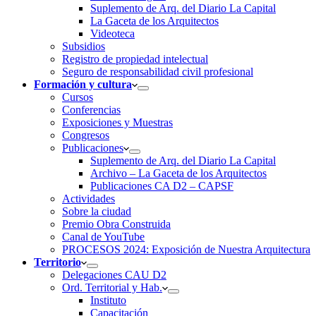
Suplemento de Arq. del Diario La Capital
La Gaceta de los Arquitectos
Videoteca
Subsidios
Registro de propiedad intelectual
Seguro de responsabilidad civil profesional
Formación y cultura
Cursos
Conferencias
Exposiciones y Muestras
Congresos
Publicaciones
Suplemento de Arq. del Diario La Capital
Archivo – La Gaceta de los Arquitectos
Publicaciones CA D2 – CAPSF
Actividades
Sobre la ciudad
Premio Obra Construida
Canal de YouTube
PROCESOS 2024: Exposición de Nuestra Arquitectura
Territorio
Delegaciones CAU D2
Ord. Territorial y Hab.
Instituto
Capacitación