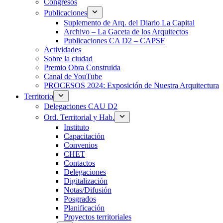
Congresos
Publicaciones
Suplemento de Arq. del Diario La Capital
Archivo – La Gaceta de los Arquitectos
Publicaciones CA D2 – CAPSF
Actividades
Sobre la ciudad
Premio Obra Construida
Canal de YouTube
PROCESOS 2024: Exposición de Nuestra Arquitectura
Territorio
Delegaciones CAU D2
Ord. Territorial y Hab.
Instituto
Capacitación
Convenios
CHET
Contactos
Delegaciones
Digitalización
Notas/Difusión
Posgrados
Planificación
Proyectos territoriales