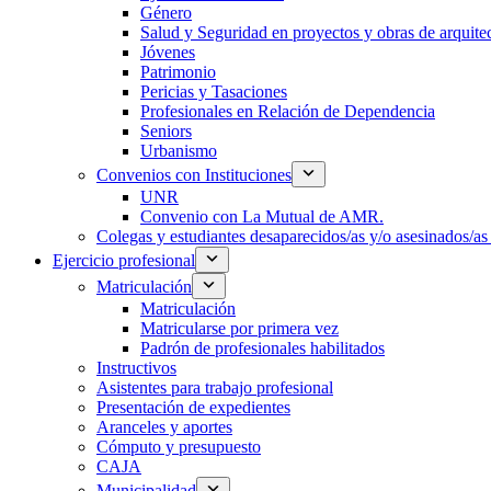
Género
Salud y Seguridad en proyectos y obras de arquit
Jóvenes
Patrimonio
Pericias y Tasaciones
Profesionales en Relación de Dependencia
Seniors
Urbanismo
Convenios con Instituciones
UNR
Convenio con La Mutual de AMR.
Colegas y estudiantes desaparecidos/as y/o asesinados/as 
Ejercicio profesional
Matriculación
Matriculación
Matricularse por primera vez
Padrón de profesionales habilitados
Instructivos
Asistentes para trabajo profesional
Presentación de expedientes
Aranceles y aportes
Cómputo y presupuesto
CAJA
Municipalidad