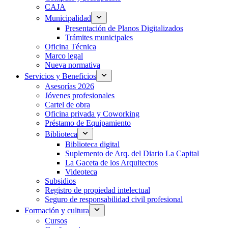
CAJA
Municipalidad
Presentación de Planos Digitalizados
Trámites municipales
Oficina Técnica
Marco legal
Nueva normativa
Servicios y Beneficios
Asesorías 2026
Jóvenes profesionales
Cartel de obra
Oficina privada y Coworking
Préstamo de Equipamiento
Biblioteca
Biblioteca digital
Suplemento de Arq. del Diario La Capital
La Gaceta de los Arquitectos
Videoteca
Subsidios
Registro de propiedad intelectual
Seguro de responsabilidad civil profesional
Formación y cultura
Cursos