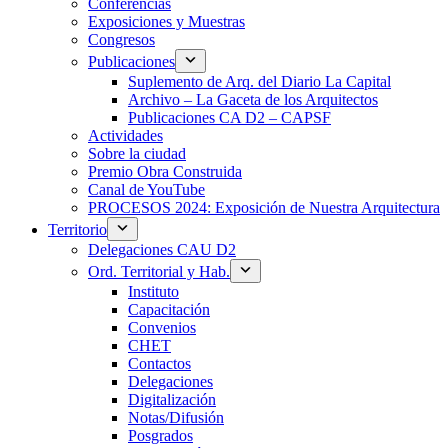
Conferencias
Exposiciones y Muestras
Congresos
Publicaciones
Suplemento de Arq. del Diario La Capital
Archivo – La Gaceta de los Arquitectos
Publicaciones CA D2 – CAPSF
Actividades
Sobre la ciudad
Premio Obra Construida
Canal de YouTube
PROCESOS 2024: Exposición de Nuestra Arquitectura
Territorio
Delegaciones CAU D2
Ord. Territorial y Hab.
Instituto
Capacitación
Convenios
CHET
Contactos
Delegaciones
Digitalización
Notas/Difusión
Posgrados