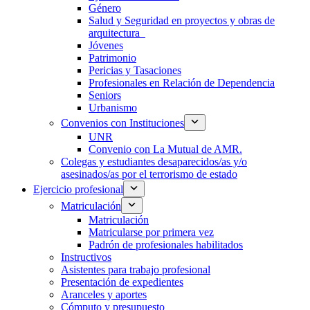
Género
Salud y Seguridad en proyectos y obras de
arquitectura
Jóvenes
Patrimonio
Pericias y Tasaciones
Profesionales en Relación de Dependencia
Seniors
Urbanismo
Convenios con Instituciones
UNR
Convenio con La Mutual de AMR.
Colegas y estudiantes desaparecidos/as y/o
asesinados/as por el terrorismo de estado
Ejercicio profesional
Matriculación
Matriculación
Matricularse por primera vez
Padrón de profesionales habilitados
Instructivos
Asistentes para trabajo profesional
Presentación de expedientes
Aranceles y aportes
Cómputo y presupuesto