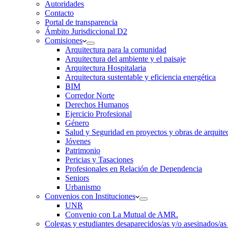
Autoridades
Contacto
Portal de transparencia
Ámbito Jurisdiccional D2
Comisiones
Arquitectura para la comunidad
Arquitectura del ambiente y el paisaje
Arquitectura Hospitalaria
Arquitectura sustentable y eficiencia energética
BIM
Corredor Norte
Derechos Humanos
Ejercicio Profesional
Género
Salud y Seguridad en proyectos y obras de arquit
Jóvenes
Patrimonio
Pericias y Tasaciones
Profesionales en Relación de Dependencia
Seniors
Urbanismo
Convenios con Instituciones
UNR
Convenio con La Mutual de AMR.
Colegas y estudiantes desaparecidos/as y/o asesinados/as 