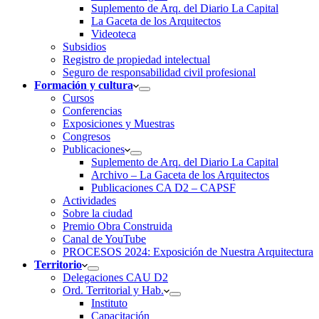
Suplemento de Arq. del Diario La Capital
La Gaceta de los Arquitectos
Videoteca
Subsidios
Registro de propiedad intelectual
Seguro de responsabilidad civil profesional
Formación y cultura
Cursos
Conferencias
Exposiciones y Muestras
Congresos
Publicaciones
Suplemento de Arq. del Diario La Capital
Archivo – La Gaceta de los Arquitectos
Publicaciones CA D2 – CAPSF
Actividades
Sobre la ciudad
Premio Obra Construida
Canal de YouTube
PROCESOS 2024: Exposición de Nuestra Arquitectura
Territorio
Delegaciones CAU D2
Ord. Territorial y Hab.
Instituto
Capacitación