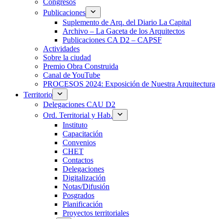
Congresos
Publicaciones
Suplemento de Arq. del Diario La Capital
Archivo – La Gaceta de los Arquitectos
Publicaciones CA D2 – CAPSF
Actividades
Sobre la ciudad
Premio Obra Construida
Canal de YouTube
PROCESOS 2024: Exposición de Nuestra Arquitectura
Territorio
Delegaciones CAU D2
Ord. Territorial y Hab.
Instituto
Capacitación
Convenios
CHET
Contactos
Delegaciones
Digitalización
Notas/Difusión
Posgrados
Planificación
Proyectos territoriales