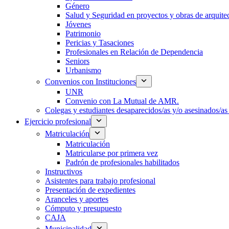
Género
Salud y Seguridad en proyectos y obras de arquit
Jóvenes
Patrimonio
Pericias y Tasaciones
Profesionales en Relación de Dependencia
Seniors
Urbanismo
Convenios con Instituciones
UNR
Convenio con La Mutual de AMR.
Colegas y estudiantes desaparecidos/as y/o asesinados/as 
Ejercicio profesional
Matriculación
Matriculación
Matricularse por primera vez
Padrón de profesionales habilitados
Instructivos
Asistentes para trabajo profesional
Presentación de expedientes
Aranceles y aportes
Cómputo y presupuesto
CAJA
Municipalidad