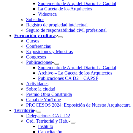
Suplemento de Arq. del Diario La Capital
La Gaceta de los Arquitectos
Videoteca
Subsidios
Registro de propiedad intelectual
Seguro de responsabilidad civil profesional
Formación y cultura
Cursos
Conferencias
Exposiciones y Muestras
Congresos
Publicaciones
Suplemento de Arq. del Diario La Capital
Archivo – La Gaceta de los Arquitectos
Publicaciones CA D2 – CAPSF
Actividades
Sobre la ciudad
Premio Obra Construida
Canal de YouTube
PROCESOS 2024: Exposición de Nuestra Arquitectura
Territorio
Delegaciones CAU D2
Ord. Territorial y Hab.
Instituto
Capacitación