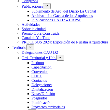
Congresos
Publicaciones
Suplemento de Arq. del Diario La Capital
Archivo – La Gaceta de los Arquitectos
Publicaciones CA D2 – CAPSF
Actividades
Sobre la ciudad
Premio Obra Construida
Canal de YouTube
PROCESOS 2024: Exposición de Nuestra Arquitectura
Territorio
Delegaciones CAU D2
Ord. Territorial y Hab.
Instituto
Capacitación
Convenios
CHET
Contactos
Delegaciones
Digitalización
Notas/Difusión
Posgrados
Planificación
Proyectos territoriales