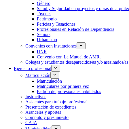
Género
Salud y Seguridad en proyectos y obras de arquit
Jóvenes
Patrimonio
Pericias y Tasaciones
Profesionales en Relación de Dependencia
Seniors
Urbanismo
Convenios con Instituciones
UNR
Convenio con La Mutual de AMR.
Colegas y estudiantes desaparecidos/as y/o asesinados/as 
Ejercicio profesional
Matriculación
Matriculación
Matricularse por primera vez
Padrón de profesionales habilitados
Instructivos
Asistentes para trabajo profesional
Presentación de expedientes
Aranceles y aportes
Cómputo y presupuesto
CAJA
Municipalidad