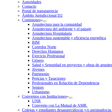
Autoridades
Contacto
Portal de transparencia
Ámbito Jurisdiccional D2
Comisiones
Arquitectura para la comunidad
Arquitectura del ambiente y el paisaje
Arquitectura Hospitalaria
Arquitectura sustentable y eficiencia energética
BIM
Corredor Norte
Derechos Humanos
Ejercicio Profesional
Género
Salud y Seguridad en proyectos y obras de arquit
Jóvenes
Patrimonio
Pericias y Tasaciones
Profesionales en Relación de Dependencia
Seniors
Urbanismo
Convenios con Instituciones
UNR
Convenio con La Mutual de AMR.
Colegas y estudiantes desaparecidos/as y/o asesinados/as 