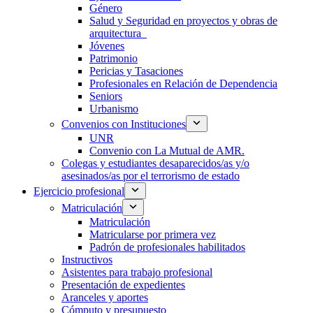
Género
Salud y Seguridad en proyectos y obras de
arquitectura
Jóvenes
Patrimonio
Pericias y Tasaciones
Profesionales en Relación de Dependencia
Seniors
Urbanismo
Convenios con Instituciones
UNR
Convenio con La Mutual de AMR.
Colegas y estudiantes desaparecidos/as y/o
asesinados/as por el terrorismo de estado
Ejercicio profesional
Matriculación
Matriculación
Matricularse por primera vez
Padrón de profesionales habilitados
Instructivos
Asistentes para trabajo profesional
Presentación de expedientes
Aranceles y aportes
Cómputo y presupuesto