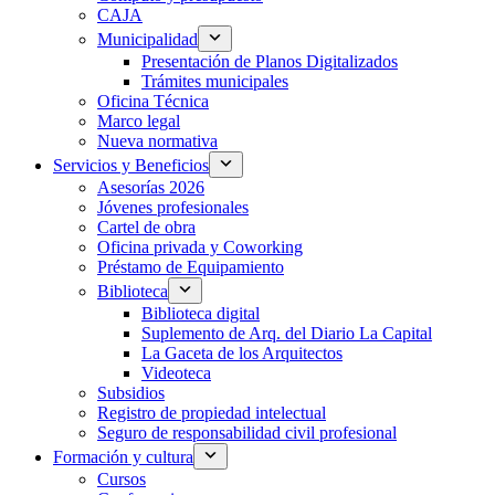
CAJA
Municipalidad
Presentación de Planos Digitalizados
Trámites municipales
Oficina Técnica
Marco legal
Nueva normativa
Servicios y Beneficios
Asesorías 2026
Jóvenes profesionales
Cartel de obra
Oficina privada y Coworking
Préstamo de Equipamiento
Biblioteca
Biblioteca digital
Suplemento de Arq. del Diario La Capital
La Gaceta de los Arquitectos
Videoteca
Subsidios
Registro de propiedad intelectual
Seguro de responsabilidad civil profesional
Formación y cultura
Cursos