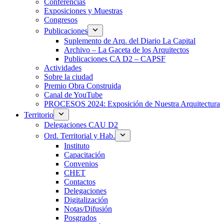
Conferencias
Exposiciones y Muestras
Congresos
Publicaciones
Suplemento de Arq. del Diario La Capital
Archivo – La Gaceta de los Arquitectos
Publicaciones CA D2 – CAPSF
Actividades
Sobre la ciudad
Premio Obra Construida
Canal de YouTube
PROCESOS 2024: Exposición de Nuestra Arquitectura
Territorio
Delegaciones CAU D2
Ord. Territorial y Hab.
Instituto
Capacitación
Convenios
CHET
Contactos
Delegaciones
Digitalización
Notas/Difusión
Posgrados