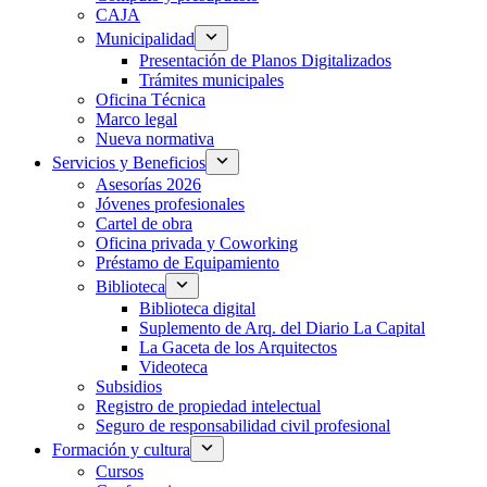
CAJA
Municipalidad
Presentación de Planos Digitalizados
Trámites municipales
Oficina Técnica
Marco legal
Nueva normativa
Servicios y Beneficios
Asesorías 2026
Jóvenes profesionales
Cartel de obra
Oficina privada y Coworking
Préstamo de Equipamiento
Biblioteca
Biblioteca digital
Suplemento de Arq. del Diario La Capital
La Gaceta de los Arquitectos
Videoteca
Subsidios
Registro de propiedad intelectual
Seguro de responsabilidad civil profesional
Formación y cultura
Cursos