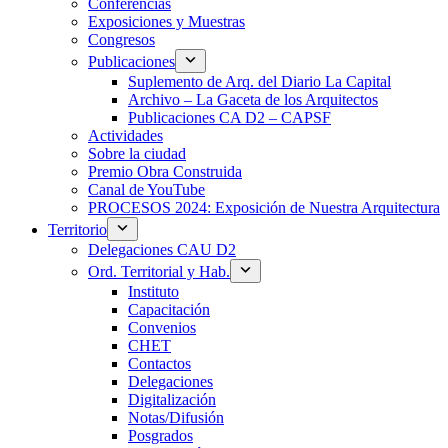
Conferencias
Exposiciones y Muestras
Congresos
Publicaciones
Suplemento de Arq. del Diario La Capital
Archivo – La Gaceta de los Arquitectos
Publicaciones CA D2 – CAPSF
Actividades
Sobre la ciudad
Premio Obra Construida
Canal de YouTube
PROCESOS 2024: Exposición de Nuestra Arquitectura
Territorio
Delegaciones CAU D2
Ord. Territorial y Hab.
Instituto
Capacitación
Convenios
CHET
Contactos
Delegaciones
Digitalización
Notas/Difusión
Posgrados