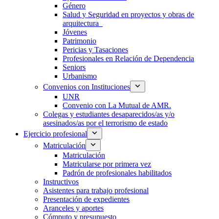
Género
Salud y Seguridad en proyectos y obras de
arquitectura
Jóvenes
Patrimonio
Pericias y Tasaciones
Profesionales en Relación de Dependencia
Seniors
Urbanismo
Convenios con Instituciones
UNR
Convenio con La Mutual de AMR.
Colegas y estudiantes desaparecidos/as y/o
asesinados/as por el terrorismo de estado
Ejercicio profesional
Matriculación
Matriculación
Matricularse por primera vez
Padrón de profesionales habilitados
Instructivos
Asistentes para trabajo profesional
Presentación de expedientes
Aranceles y aportes
Cómputo y presupuesto