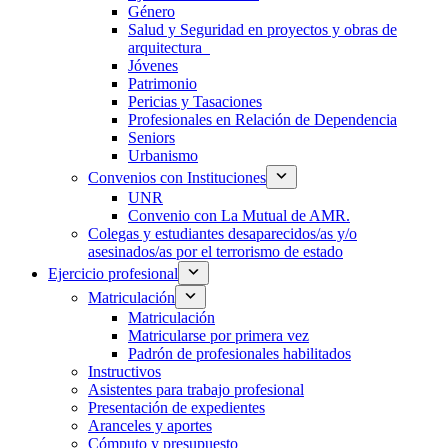
Género
Salud y Seguridad en proyectos y obras de
arquitectura
Jóvenes
Patrimonio
Pericias y Tasaciones
Profesionales en Relación de Dependencia
Seniors
Urbanismo
Convenios con Instituciones
UNR
Convenio con La Mutual de AMR.
Colegas y estudiantes desaparecidos/as y/o
asesinados/as por el terrorismo de estado
Ejercicio profesional
Matriculación
Matriculación
Matricularse por primera vez
Padrón de profesionales habilitados
Instructivos
Asistentes para trabajo profesional
Presentación de expedientes
Aranceles y aportes
Cómputo y presupuesto