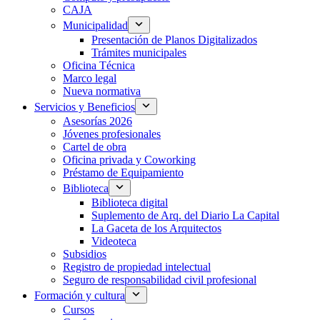
CAJA
Municipalidad
Presentación de Planos Digitalizados
Trámites municipales
Oficina Técnica
Marco legal
Nueva normativa
Servicios y Beneficios
Asesorías 2026
Jóvenes profesionales
Cartel de obra
Oficina privada y Coworking
Préstamo de Equipamiento
Biblioteca
Biblioteca digital
Suplemento de Arq. del Diario La Capital
La Gaceta de los Arquitectos
Videoteca
Subsidios
Registro de propiedad intelectual
Seguro de responsabilidad civil profesional
Formación y cultura
Cursos