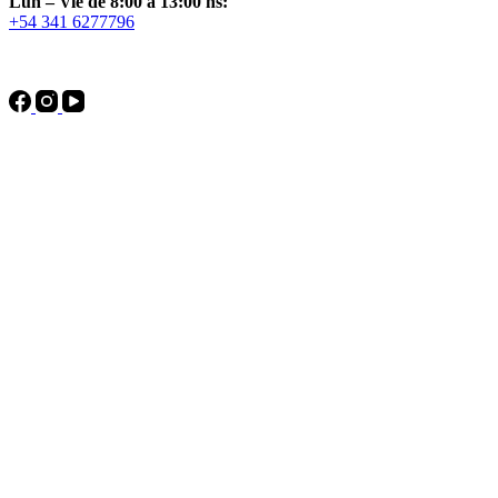
Lun – Vie de 8:00 a 13:00 hs:
+54 341 6277796