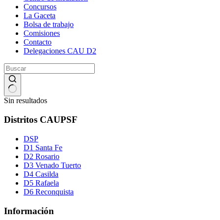
Concursos
La Gaceta
Bolsa de trabajo
Comisiones
Contacto
Delegaciones CAU D2
Sin resultados
Distritos CAUPSF
DSP
D1 Santa Fe
D2 Rosario
D3 Venado Tuerto
D4 Casilda
D5 Rafaela
D6 Reconquista
Información