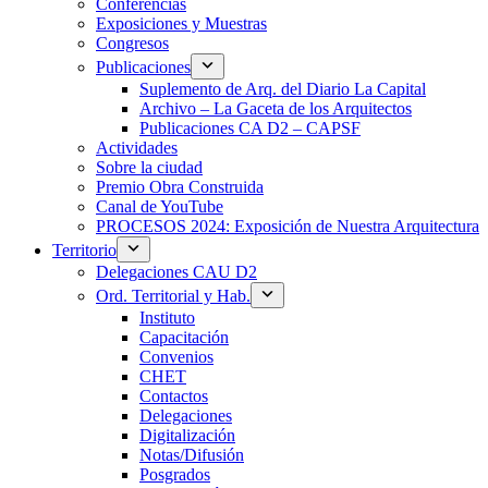
Conferencias
Exposiciones y Muestras
Congresos
Publicaciones
Suplemento de Arq. del Diario La Capital
Archivo – La Gaceta de los Arquitectos
Publicaciones CA D2 – CAPSF
Actividades
Sobre la ciudad
Premio Obra Construida
Canal de YouTube
PROCESOS 2024: Exposición de Nuestra Arquitectura
Territorio
Delegaciones CAU D2
Ord. Territorial y Hab.
Instituto
Capacitación
Convenios
CHET
Contactos
Delegaciones
Digitalización
Notas/Difusión
Posgrados