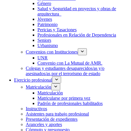
Género
Salud y Seguridad en proyectos y obras de
arquitectura
Jóvenes
Patrimonio
Pericias y Tasaciones
Profesionales en Relación de Dependencia
Seniors
Urbanismo
Convenios con Instituciones
UNR
Convenio con La Mutual de AMR.
Colegas y estudiantes desaparecidos/as y/o
asesinados/as por el terrorismo de estado
Ejercicio profesional
Matriculación
Matriculación
Matricularse por primera vez
Padrón de profesionales habilitados
Instructivos
Asistentes para trabajo profesional
Presentación de expedientes
Aranceles y aportes
Cómputo y presupuesto