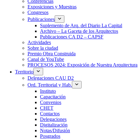
Conferencias
Exposiciones y Muestras
Congresos
Publicaciones
Suplemento de Arq. del Diario La Capital
Archivo – La Gaceta de los Arquitectos
Publicaciones CA D2 – CAPSF
Actividades
Sobre la ciudad
Premio Obra Construida
Canal de YouTube
PROCESOS 2024: Exposición de Nuestra Arquitectura
Territorio
Delegaciones CAU D2
Ord. Territorial y Hab.
Instituto
Capacitación
Convenios
CHET
Contactos
Delegaciones
Digitalización
Notas/Difusión
Posgrados