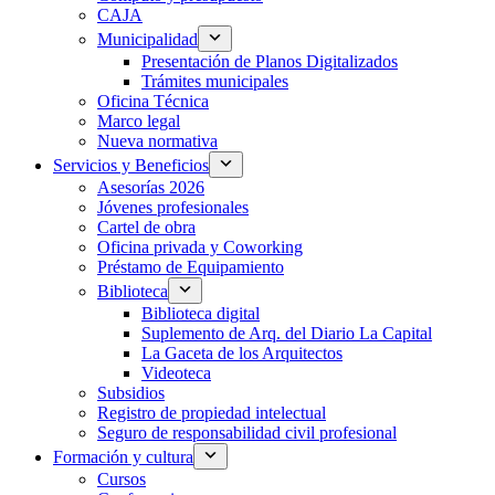
CAJA
Municipalidad
Presentación de Planos Digitalizados
Trámites municipales
Oficina Técnica
Marco legal
Nueva normativa
Servicios y Beneficios
Asesorías 2026
Jóvenes profesionales
Cartel de obra
Oficina privada y Coworking
Préstamo de Equipamiento
Biblioteca
Biblioteca digital
Suplemento de Arq. del Diario La Capital
La Gaceta de los Arquitectos
Videoteca
Subsidios
Registro de propiedad intelectual
Seguro de responsabilidad civil profesional
Formación y cultura
Cursos