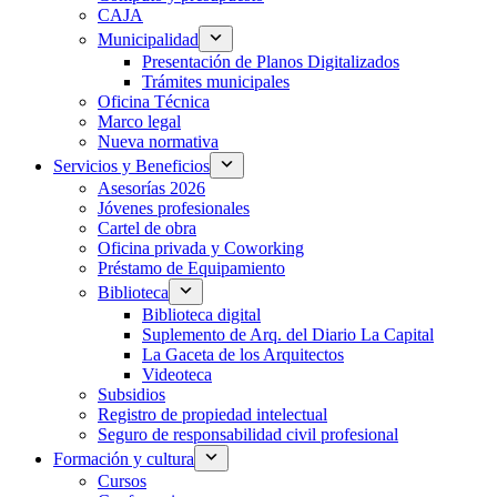
CAJA
Municipalidad
Presentación de Planos Digitalizados
Trámites municipales
Oficina Técnica
Marco legal
Nueva normativa
Servicios y Beneficios
Asesorías 2026
Jóvenes profesionales
Cartel de obra
Oficina privada y Coworking
Préstamo de Equipamiento
Biblioteca
Biblioteca digital
Suplemento de Arq. del Diario La Capital
La Gaceta de los Arquitectos
Videoteca
Subsidios
Registro de propiedad intelectual
Seguro de responsabilidad civil profesional
Formación y cultura
Cursos