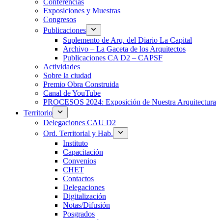
Conferencias
Exposiciones y Muestras
Congresos
Publicaciones
Suplemento de Arq. del Diario La Capital
Archivo – La Gaceta de los Arquitectos
Publicaciones CA D2 – CAPSF
Actividades
Sobre la ciudad
Premio Obra Construida
Canal de YouTube
PROCESOS 2024: Exposición de Nuestra Arquitectura
Territorio
Delegaciones CAU D2
Ord. Territorial y Hab.
Instituto
Capacitación
Convenios
CHET
Contactos
Delegaciones
Digitalización
Notas/Difusión
Posgrados