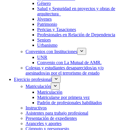
Género
Salud y Seguridad en proyectos y obras de
arquitectura
Jóvenes
Patrimonio
Pericias y Tasaciones
Profesionales en Relación de Dependencia
Seniors
Urbanismo
Convenios con Instituciones
UNR
Convenio con La Mutual de AMR.
Colegas y estudiantes desaparecidos/as y/o
asesinados/as por el terrorismo de estado
Ejercicio profesional
Matriculación
Matriculación
Matricularse por primera vez
Padrón de profesionales habilitados
Instructivos
Asistentes para trabajo profesional
Presentación de expedientes
Aranceles y aportes
Cómputo y presupuesto