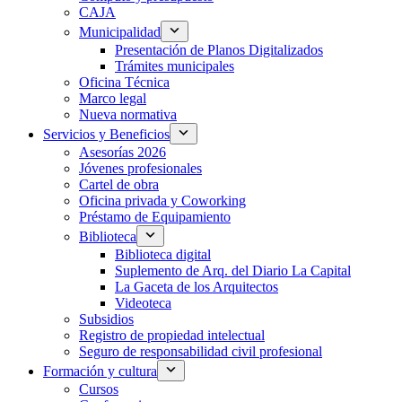
CAJA
Municipalidad
Presentación de Planos Digitalizados
Trámites municipales
Oficina Técnica
Marco legal
Nueva normativa
Servicios y Beneficios
Asesorías 2026
Jóvenes profesionales
Cartel de obra
Oficina privada y Coworking
Préstamo de Equipamiento
Biblioteca
Biblioteca digital
Suplemento de Arq. del Diario La Capital
La Gaceta de los Arquitectos
Videoteca
Subsidios
Registro de propiedad intelectual
Seguro de responsabilidad civil profesional
Formación y cultura
Cursos