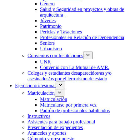
Género
Salud y Seguridad en proyectos y obras de
arquitectura
Jóvenes
Patrimonio
Pericias y Tasaciones
Profesionales en Relación de Dependencia
Seniors
Urbanismo
Convenios con Instituciones
UNR
Convenio con La Mutual de AMR.
Colegas y estudiantes desaparecidos/as y/o
asesinados/as por el terrorismo de estado
Ejercicio profesional
Matriculación
Matriculación
Matricularse por primera vez
Padrón de profesionales habilitados
Instructivos
Asistentes para trabajo profesional
Presentación de expedientes
Aranceles y aportes
Cómputo y presupuesto