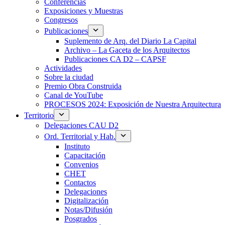
Conferencias
Exposiciones y Muestras
Congresos
Publicaciones
Suplemento de Arq. del Diario La Capital
Archivo – La Gaceta de los Arquitectos
Publicaciones CA D2 – CAPSF
Actividades
Sobre la ciudad
Premio Obra Construida
Canal de YouTube
PROCESOS 2024: Exposición de Nuestra Arquitectura
Territorio
Delegaciones CAU D2
Ord. Territorial y Hab.
Instituto
Capacitación
Convenios
CHET
Contactos
Delegaciones
Digitalización
Notas/Difusión
Posgrados