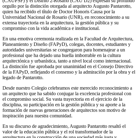
(CAUPSF) y el Distrito 2-Rosario (CAU D2) expresan su profundo
orgullo por la distinción otorgada al arquitecto Augusto Pantarotto,
quien ha recibido el título de Doctor Honoris Causa por la
Universidad Nacional de Rosario (UNR), en reconocimiento a su
extensa trayectoria en la arquitectura, la gestión pública y su
compromiso con la vida académica e institucional.
En una emotiva ceremonia realizada en la Facultad de Arquitectura,
Planeamiento y Diseño (FAPyD), colegas, docentes, estudiantes y
autoridades universitarias se congregaron para homenajear a un
profesional que ha dejado una huella imborrable en la cultura
arquitectónica y urbanística, tanto a nivel local como internacional.
La distinción fue aprobada por unanimidad en el Consejo Directivo
de la FAPyD, reflejando el consenso y la admiración por la obra y el
legado de Pantarotto.
Desde nuestro Colegio celebramos este merecido reconocimiento a
un arquitecto que ha sabido conjugar la excelencia profesional con
el compromiso social. Su vasta trayectoria en el ejercicio de la
disciplina, su participación en la gestión pública y su aporte a la
formación de nuevas generaciones de arquitectos son motivo de
inspiración para nuestra comunidad.
En su discurso de agradecimiento, Augusto Pantarotto resaltó el
valor de la educación pública y el rol transformador de la
arquitectura en la construcción de una sociedad más justa y