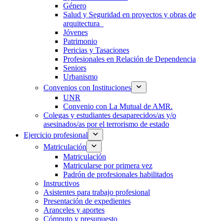
Género
Salud y Seguridad en proyectos y obras de
arquitectura
Jóvenes
Patrimonio
Pericias y Tasaciones
Profesionales en Relación de Dependencia
Seniors
Urbanismo
Convenios con Instituciones
UNR
Convenio con La Mutual de AMR.
Colegas y estudiantes desaparecidos/as y/o
asesinados/as por el terrorismo de estado
Ejercicio profesional
Matriculación
Matriculación
Matricularse por primera vez
Padrón de profesionales habilitados
Instructivos
Asistentes para trabajo profesional
Presentación de expedientes
Aranceles y aportes
Cómputo y presupuesto