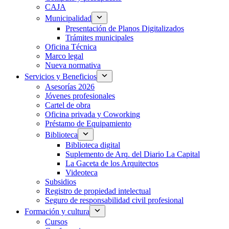
CAJA
Municipalidad
Presentación de Planos Digitalizados
Trámites municipales
Oficina Técnica
Marco legal
Nueva normativa
Servicios y Beneficios
Asesorías 2026
Jóvenes profesionales
Cartel de obra
Oficina privada y Coworking
Préstamo de Equipamiento
Biblioteca
Biblioteca digital
Suplemento de Arq. del Diario La Capital
La Gaceta de los Arquitectos
Videoteca
Subsidios
Registro de propiedad intelectual
Seguro de responsabilidad civil profesional
Formación y cultura
Cursos