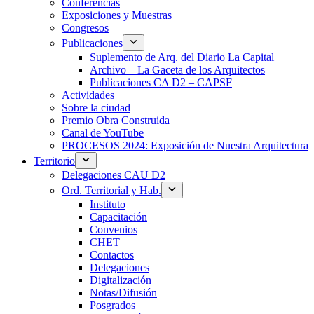
Conferencias
Exposiciones y Muestras
Congresos
Publicaciones
Suplemento de Arq. del Diario La Capital
Archivo – La Gaceta de los Arquitectos
Publicaciones CA D2 – CAPSF
Actividades
Sobre la ciudad
Premio Obra Construida
Canal de YouTube
PROCESOS 2024: Exposición de Nuestra Arquitectura
Territorio
Delegaciones CAU D2
Ord. Territorial y Hab.
Instituto
Capacitación
Convenios
CHET
Contactos
Delegaciones
Digitalización
Notas/Difusión
Posgrados