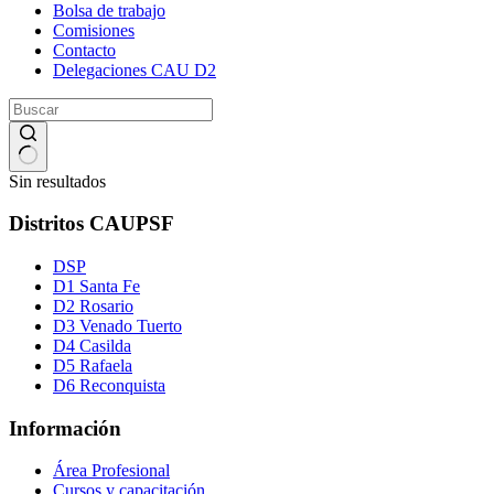
Bolsa de trabajo
Comisiones
Contacto
Delegaciones CAU D2
Sin resultados
Distritos CAUPSF
DSP
D1 Santa Fe
D2 Rosario
D3 Venado Tuerto
D4 Casilda
D5 Rafaela
D6 Reconquista
Información
Área Profesional
Cursos y capacitación