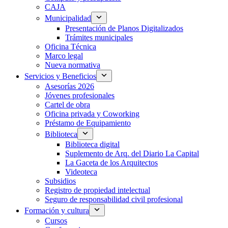
CAJA
Municipalidad
Presentación de Planos Digitalizados
Trámites municipales
Oficina Técnica
Marco legal
Nueva normativa
Servicios y Beneficios
Asesorías 2026
Jóvenes profesionales
Cartel de obra
Oficina privada y Coworking
Préstamo de Equipamiento
Biblioteca
Biblioteca digital
Suplemento de Arq. del Diario La Capital
La Gaceta de los Arquitectos
Videoteca
Subsidios
Registro de propiedad intelectual
Seguro de responsabilidad civil profesional
Formación y cultura
Cursos