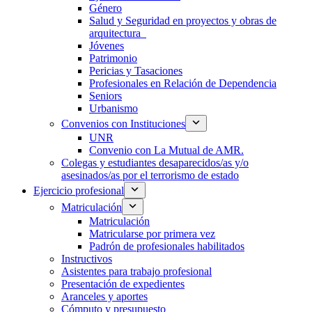
Género
Salud y Seguridad en proyectos y obras de
arquitectura
Jóvenes
Patrimonio
Pericias y Tasaciones
Profesionales en Relación de Dependencia
Seniors
Urbanismo
Convenios con Instituciones
UNR
Convenio con La Mutual de AMR.
Colegas y estudiantes desaparecidos/as y/o
asesinados/as por el terrorismo de estado
Ejercicio profesional
Matriculación
Matriculación
Matricularse por primera vez
Padrón de profesionales habilitados
Instructivos
Asistentes para trabajo profesional
Presentación de expedientes
Aranceles y aportes
Cómputo y presupuesto