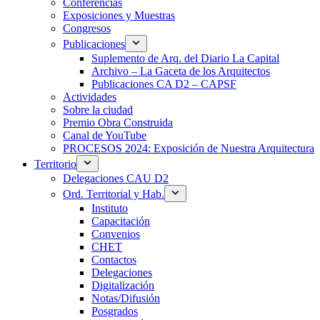
Conferencias
Exposiciones y Muestras
Congresos
Publicaciones
Suplemento de Arq. del Diario La Capital
Archivo – La Gaceta de los Arquitectos
Publicaciones CA D2 – CAPSF
Actividades
Sobre la ciudad
Premio Obra Construida
Canal de YouTube
PROCESOS 2024: Exposición de Nuestra Arquitectura
Territorio
Delegaciones CAU D2
Ord. Territorial y Hab.
Instituto
Capacitación
Convenios
CHET
Contactos
Delegaciones
Digitalización
Notas/Difusión
Posgrados