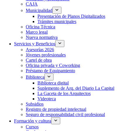
CAJA
Municipalidad
Presentación de Planos Digitalizados
Trámites municipales
Oficina Técnica
Marco legal
Nueva normativa
Servicios y Beneficios
Asesorías 2026
Jóvenes profesionales
Cartel de obra
Oficina privada y Coworking
Préstamo de Equipamiento
Biblioteca
Biblioteca digital
Suplemento de Arq. del Diario La Capital
La Gaceta de los Arquitectos
Videoteca
Subsidios
Registro de propiedad intelectual
Seguro de responsabilidad civil profesional
Formación y cultura
Cursos