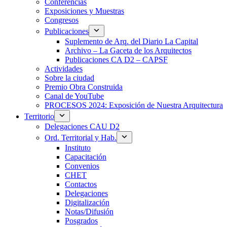
Conferencias
Exposiciones y Muestras
Congresos
Publicaciones
Suplemento de Arq. del Diario La Capital
Archivo – La Gaceta de los Arquitectos
Publicaciones CA D2 – CAPSF
Actividades
Sobre la ciudad
Premio Obra Construida
Canal de YouTube
PROCESOS 2024: Exposición de Nuestra Arquitectura
Territorio
Delegaciones CAU D2
Ord. Territorial y Hab.
Instituto
Capacitación
Convenios
CHET
Contactos
Delegaciones
Digitalización
Notas/Difusión
Posgrados