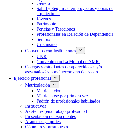
Género
Salud y Seguridad en proyectos y obras de
arquitectura
Jóvenes
Patrimonio
Pericias y Tasaciones
Profesionales en Relación de Dependencia
Seniors
Urbanismo
Convenios con Instituciones
UNR
Convenio con La Mutual de AMR.
Colegas y estudiantes desaparecidos/as y/o
asesinados/as por el terrorismo de estado
Ejercicio profesional
Matriculación
Matriculación
Matricularse por primera vez
Padrón de profesionales habilitados
Instructivos
Asistentes para trabajo profesional
Presentación de expedientes
Aranceles y aportes
Cómputo y presupuesto