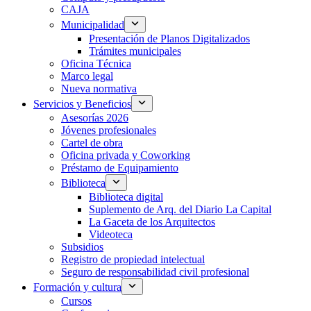
CAJA
Municipalidad
Presentación de Planos Digitalizados
Trámites municipales
Oficina Técnica
Marco legal
Nueva normativa
Servicios y Beneficios
Asesorías 2026
Jóvenes profesionales
Cartel de obra
Oficina privada y Coworking
Préstamo de Equipamiento
Biblioteca
Biblioteca digital
Suplemento de Arq. del Diario La Capital
La Gaceta de los Arquitectos
Videoteca
Subsidios
Registro de propiedad intelectual
Seguro de responsabilidad civil profesional
Formación y cultura
Cursos