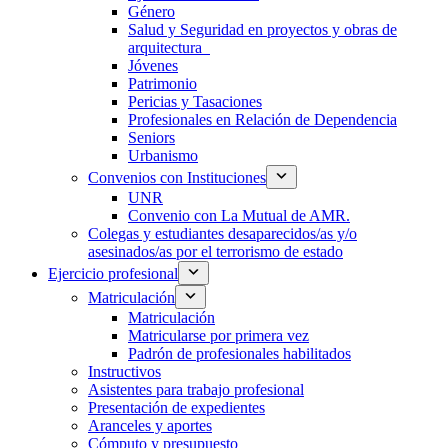
Género
Salud y Seguridad en proyectos y obras de
arquitectura
Jóvenes
Patrimonio
Pericias y Tasaciones
Profesionales en Relación de Dependencia
Seniors
Urbanismo
Convenios con Instituciones
UNR
Convenio con La Mutual de AMR.
Colegas y estudiantes desaparecidos/as y/o
asesinados/as por el terrorismo de estado
Ejercicio profesional
Matriculación
Matriculación
Matricularse por primera vez
Padrón de profesionales habilitados
Instructivos
Asistentes para trabajo profesional
Presentación de expedientes
Aranceles y aportes
Cómputo y presupuesto