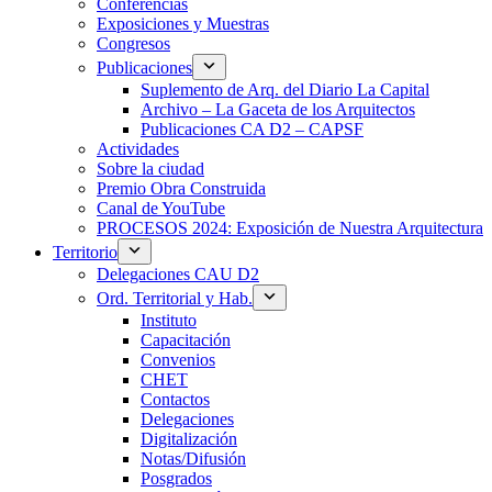
Conferencias
Exposiciones y Muestras
Congresos
Publicaciones
Suplemento de Arq. del Diario La Capital
Archivo – La Gaceta de los Arquitectos
Publicaciones CA D2 – CAPSF
Actividades
Sobre la ciudad
Premio Obra Construida
Canal de YouTube
PROCESOS 2024: Exposición de Nuestra Arquitectura
Territorio
Delegaciones CAU D2
Ord. Territorial y Hab.
Instituto
Capacitación
Convenios
CHET
Contactos
Delegaciones
Digitalización
Notas/Difusión
Posgrados