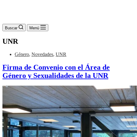
Buscar
Menú
UNR
Género
,
Novedades
,
UNR
Firma de Convenio con el Área de
Género y Sexualidades de la UNR