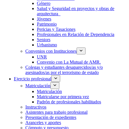
Género
Salud y Seguridad en proyectos y obras de
arquitectura
Jóvenes
Patrimonio
Pericias y Tasaciones
Profesionales en Relación de Dependencia
Seniors
Urbanismo
Convenios con Instituciones
UNR
Convenio con La Mutual de AMR.
Colegas y estudiantes desaparecidos/as y/o
asesinados/as por el terrorismo de estado
Ejercicio profesional
Matriculación
Matriculación
Matricularse por primera vez
Padrón de profesionales habilitados
Instructivos
Asistentes para trabajo profesional
Presentación de expedientes
Aranceles y aportes
Cómputo y presupuesto