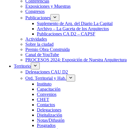
Conferencias
Exposiciones y Muestras
Congresos
Publicaciones
Suplemento de Arq. del Diario La Capital
Archivo – La Gaceta de los Arquitectos
Publicaciones CA D2 – CAPSF
Actividades
Sobre la ciudad
Premio Obra Construida
Canal de YouTube
PROCESOS 2024: Exposición de Nuestra Arquitectura
Territorio
Delegaciones CAU D2
Ord. Territorial y Hab.
Instituto
Capacitación
Convenios
CHET
Contactos
Delegaciones
Digitalización
Notas/Difusión
Posgrados