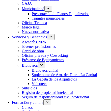
CAJA
Municipalidad
Presentación de Planos Digitalizados
Trámites municipales
Oficina Técnica
Marco legal
Nueva normativa
Servicios y Beneficios
Asesorías 2026
Jóvenes profesionales
Cartel de obra
Oficina privada y Coworking
Préstamo de Equipamiento
Biblioteca
Biblioteca digital
Suplemento de Arq. del Diario La Capital
La Gaceta de los Arquitectos
Videoteca
Subsidios
Registro de propiedad intelectual
Seguro de responsabilidad civil profesional
Formación y cultura
Cursos