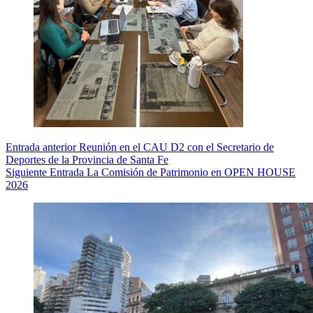
Entrada
anterior
Reunión en el CAU D2 con el Secretario de
Deportes de la Provincia de Santa Fe
Siguiente
Entrada
La Comisión de Patrimonio en OPEN HOUSE
2026