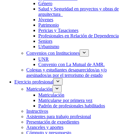
Género
Salud y Seguridad en proyectos y obras de
arquitectura
Jóvenes
Patrimonio
Pericias y Tasaciones
Profesionales en Relación de Dependencia
Seniors
Urbanismo
Convenios con Instituciones
UNR
Convenio con La Mutual de AMR.
Colegas y estudiantes desaparecidos/as y/o
asesinados/as por el terrorismo de estado
Ejercicio profesional
Matriculación
Matriculación
Matricularse por primera vez
Padrón de profesionales habilitados
Instructivos
Asistentes para trabajo profesional
Presentación de expedientes
Aranceles y aportes
Cómputo y presupuesto