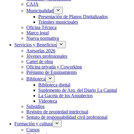
CAJA
Municipalidad
Presentación de Planos Digitalizados
Trámites municipales
Oficina Técnica
Marco legal
Nueva normativa
Servicios y Beneficios
Asesorías 2026
Jóvenes profesionales
Cartel de obra
Oficina privada y Coworking
Préstamo de Equipamiento
Biblioteca
Biblioteca digital
Suplemento de Arq. del Diario La Capital
La Gaceta de los Arquitectos
Videoteca
Subsidios
Registro de propiedad intelectual
Seguro de responsabilidad civil profesional
Formación y cultura
Cursos