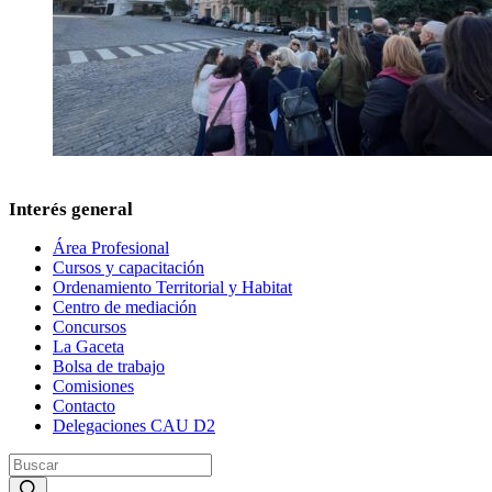
Interés general
Área Profesional
Cursos y capacitación
Ordenamiento Territorial y Habitat
Centro de mediación
Concursos
La Gaceta
Bolsa de trabajo
Comisiones
Contacto
Delegaciones CAU D2