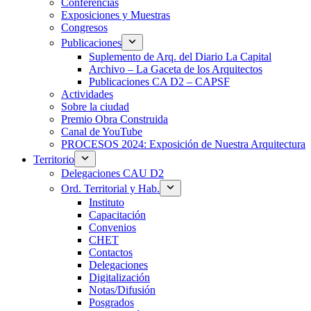
Conferencias
Exposiciones y Muestras
Congresos
Publicaciones
Suplemento de Arq. del Diario La Capital
Archivo – La Gaceta de los Arquitectos
Publicaciones CA D2 – CAPSF
Actividades
Sobre la ciudad
Premio Obra Construida
Canal de YouTube
PROCESOS 2024: Exposición de Nuestra Arquitectura
Territorio
Delegaciones CAU D2
Ord. Territorial y Hab.
Instituto
Capacitación
Convenios
CHET
Contactos
Delegaciones
Digitalización
Notas/Difusión
Posgrados