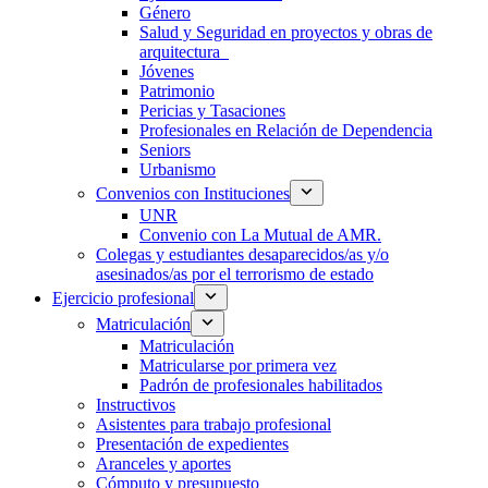
Género
Salud y Seguridad en proyectos y obras de
arquitectura
Jóvenes
Patrimonio
Pericias y Tasaciones
Profesionales en Relación de Dependencia
Seniors
Urbanismo
Convenios con Instituciones
UNR
Convenio con La Mutual de AMR.
Colegas y estudiantes desaparecidos/as y/o
asesinados/as por el terrorismo de estado
Ejercicio profesional
Matriculación
Matriculación
Matricularse por primera vez
Padrón de profesionales habilitados
Instructivos
Asistentes para trabajo profesional
Presentación de expedientes
Aranceles y aportes
Cómputo y presupuesto