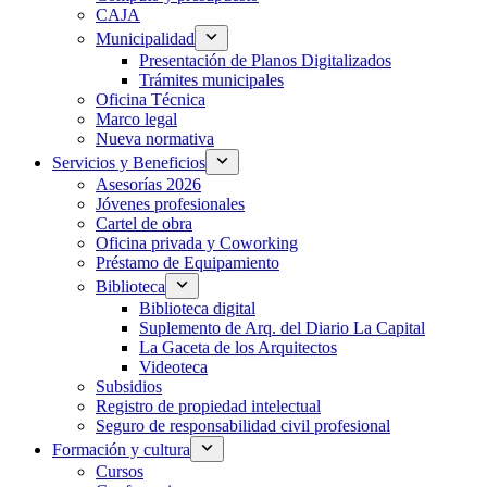
CAJA
Municipalidad
Presentación de Planos Digitalizados
Trámites municipales
Oficina Técnica
Marco legal
Nueva normativa
Servicios y Beneficios
Asesorías 2026
Jóvenes profesionales
Cartel de obra
Oficina privada y Coworking
Préstamo de Equipamiento
Biblioteca
Biblioteca digital
Suplemento de Arq. del Diario La Capital
La Gaceta de los Arquitectos
Videoteca
Subsidios
Registro de propiedad intelectual
Seguro de responsabilidad civil profesional
Formación y cultura
Cursos