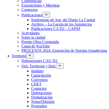
Conferencias
Exposiciones y Muestras
Congresos
Publicaciones
Suplemento de Arq. del Diario La Capital
Archivo – La Gaceta de los Arquitectos
Publicaciones CA D2 – CAPSF
Actividades
Sobre la ciudad
Premio Obra Construida
Canal de YouTube
PROCESOS 2024: Exposición de Nuestra Arquitectura
Territorio
Delegaciones CAU D2
Ord. Territorial y Hab.
Instituto
Capacitación
Convenios
CHET
Contactos
Delegaciones
Digitalización
Notas/Difusión
Posgrados