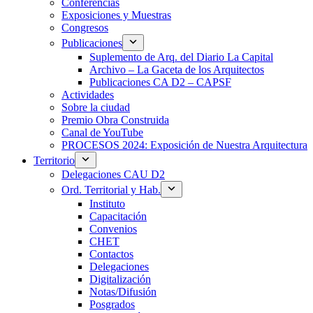
Conferencias
Exposiciones y Muestras
Congresos
Publicaciones
Suplemento de Arq. del Diario La Capital
Archivo – La Gaceta de los Arquitectos
Publicaciones CA D2 – CAPSF
Actividades
Sobre la ciudad
Premio Obra Construida
Canal de YouTube
PROCESOS 2024: Exposición de Nuestra Arquitectura
Territorio
Delegaciones CAU D2
Ord. Territorial y Hab.
Instituto
Capacitación
Convenios
CHET
Contactos
Delegaciones
Digitalización
Notas/Difusión
Posgrados