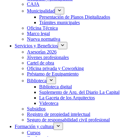
CAJA
Municipalidad
Presentación de Planos Digitalizados
Trámites municipales
Oficina Técnica
Marco legal
Nueva normativa
Servicios y Beneficios
Asesorías 2026
Jóvenes profesionales
Cartel de obra
Oficina privada y Coworking
Préstamo de Equipamiento
Biblioteca
Biblioteca digital
Suplemento de Arq. del Diario La Capital
La Gaceta de los Arquitectos
Videoteca
Subsidios
Registro de propiedad intelectual
Seguro de responsabilidad civil profesional
Formación y cultura
Cursos