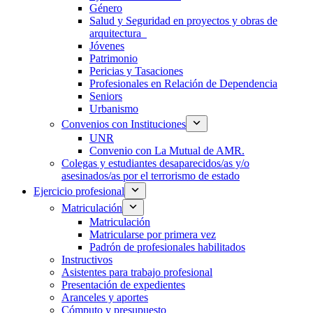
Género
Salud y Seguridad en proyectos y obras de
arquitectura
Jóvenes
Patrimonio
Pericias y Tasaciones
Profesionales en Relación de Dependencia
Seniors
Urbanismo
Convenios con Instituciones
UNR
Convenio con La Mutual de AMR.
Colegas y estudiantes desaparecidos/as y/o
asesinados/as por el terrorismo de estado
Ejercicio profesional
Matriculación
Matriculación
Matricularse por primera vez
Padrón de profesionales habilitados
Instructivos
Asistentes para trabajo profesional
Presentación de expedientes
Aranceles y aportes
Cómputo y presupuesto